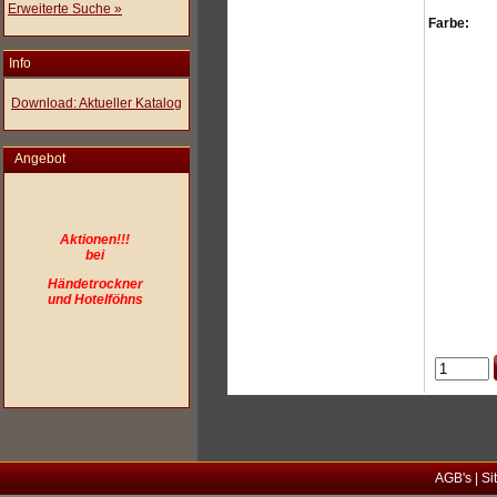
Erweiterte Suche »
Farbe:
Info
Download: Aktueller Katalog
Angebot
Aktionen!!!
bei
Händetrockner
und Hotelföhns
AGB's
|
Si