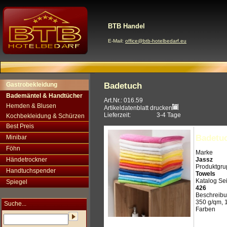
BTB Handel
E-Mail:
office@btb-hotelbedarf.eu
Gastrobekleidung
Badetuch
Bademäntel & Handtücher
Art.Nr.: 016.59
Hemden & Blusen
Artikeldatenblatt drucken
Lieferzeit:
3-4 Tage
Kochbekleidung & Schürzen
Best Preis
Badetu
Minibar
Föhn
Marke
Händetrockner
Jassz
Produktgr
Handtuchspender
Towels
Katalog Sei
Spiegel
426
Beschreib
350 g/qm, 
Suche...
Farben