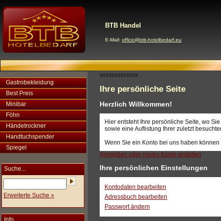
BTB Handel
E-Mail:
office@btb-hotelbedarf.eu
xxxxxxxxxxxxx
Gastrobekleidung
Ihre persönliche Seite
Best Preis
Herzlich Willkommen!
Minibar
Föhn
Hier entsteht Ihre persönliche Seite, wo S
Händetrockner
sowie eine Auflistung Ihrer zuletzt besucht
Handtuchspender
Wenn Sie ein Konto bei uns haben können 
Spiegel
Anmelden oder neues Konto erstellen
Ihre persönlichen Einstellungen
Suche...
Kontodaten bearbeiten
Erweiterte Suche »
Adressbuch bearbeiten
Passwort ändern
Info