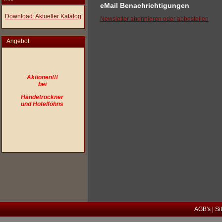
eMail Benachrichtigungen
Download: Aktueller Katalog
Newsletter abonnieren oder abbestellen
Angebot
Aktionen!!!
bei
Händetrockner
und Hotelföhns
AGB's
|
Si