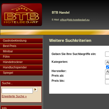
BTB Handel
E-Mail:
office@btb-hotelbedarf.eu
Weitere Suchkriterien
Gastrobekleidung
Best Preis
Minibar
Geben Sie Ihre Suchbegriffe ein:
Föhn
Kategorien:
Händetrockner
Handtuchspender
Hersteller:
Spiegel
Preis ab:
Preis bis:
Suche...
Erweiterte Suche »
Info