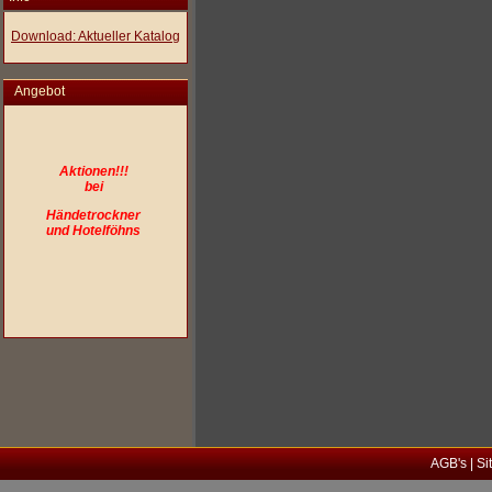
Download: Aktueller Katalog
Angebot
Aktionen!!!
bei
Händetrockner
und Hotelföhns
AGB's
|
Si