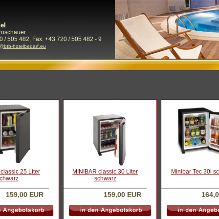
el
Froschauer
0 / 505 482, Fax. +43 720 / 505 482 - 9
e@btb-hotelbedarf.eu
lassic 25 Liter
MINIBAR classic 30 Liter
Minibar Tec 30l s
chwarz
schwarz
159,00 EUR
159,00 EUR
164,