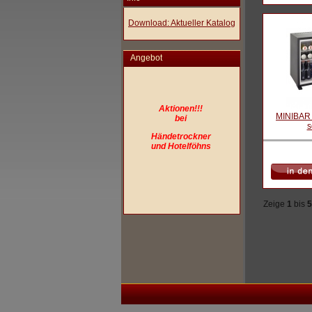
Download: Aktueller Katalog
Angebot
Aktionen!!!
MINIBAR c
bei
s
Händetrockner
und Hotelföhns
Zeige
1
bis
5