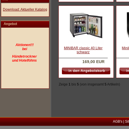
Download: Aktueller Katalog
Angebot
Aktionen!!!
MINIBAR classic 40 Liter
Mini
bei
schwarz
Händetrockner
und Hotelföhns
169,00 EUR
Zeige
1
bis
5
(von insgesamt
5
Artikeln)
AGB's
|
Si