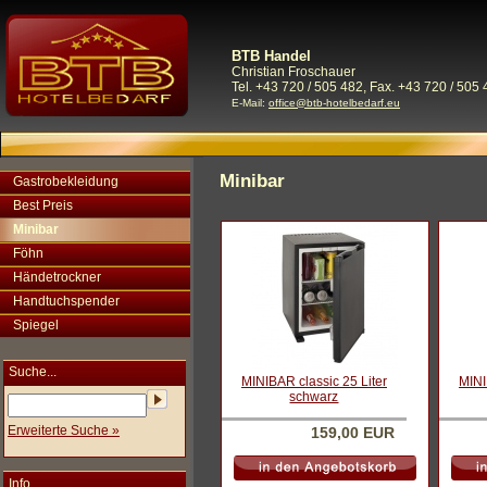
BTB Handel
Christian Froschauer
Tel. +43 720 / 505 482, Fax. +43 720 / 505 
E-Mail:
office@btb-hotelbedarf.eu
Minibar
Gastrobekleidung
Best Preis
Minibar
Föhn
Händetrockner
Handtuchspender
Spiegel
Suche...
MINIBAR classic 25 Liter
MINI
schwarz
Erweiterte Suche »
159,00 EUR
Info