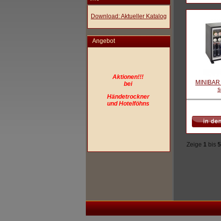
Download: Aktueller Katalog
Angebot
Aktionen!!!
MINIBAR c
bei
s
Händetrockner
und Hotelföhns
Zeige
1
bis
5