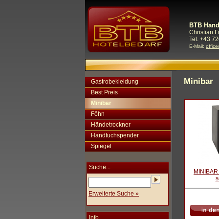
BTB Hand
Christian 
Tel. +43 72
E-Mail:
offic
Minibar
Gastrobekleidung
Best Preis
Minibar
Föhn
Händetrockner
Handtuchspender
Spiegel
Suche...
MINIBAR c
s
Erweiterte Suche »
Info