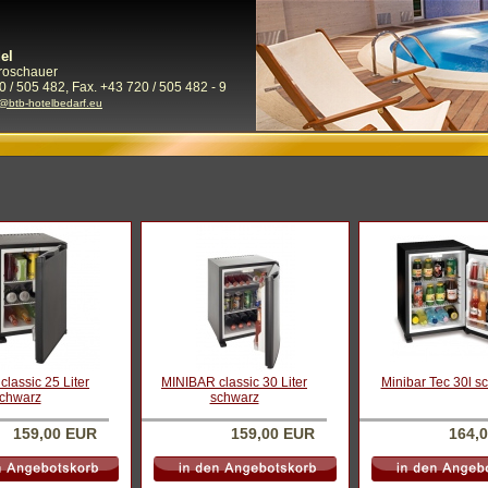
el
Froschauer
0 / 505 482, Fax. +43 720 / 505 482 - 9
e@btb-hotelbedarf.eu
lassic 25 Liter
MINIBAR classic 30 Liter
Minibar Tec 30l s
chwarz
schwarz
159,00 EUR
159,00 EUR
164,