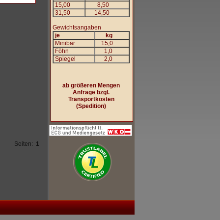
15,00
8,50
31,50
14,50
Gewichtsangaben
je
kg
Minibar
15,0
Föhn
1,0
Spiegel
2,0
ab größeren Mengen
Anfrage bzgl.
Transportkosten
(Spedition)
Seiten:
1