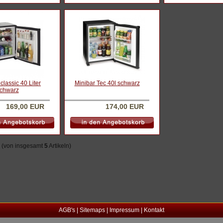
lassic 40 Liter
Minibar Tec 40l schwarz
chwarz
169,00 EUR
174,00 EUR
(von insgesamt
5
Artikeln)
AGB's
|
Sitemaps
|
Impressum
|
Kontakt