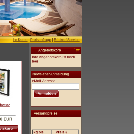
Ihr Konto
|
Preisanfrage
|
Rückruf Service
Angebotskorb
Ihre Angebotskorb ist noch
leer
Newsletter Anmeldung
eMail-Adresse
chwarz
Versandpreise
00 EUR
kg bis
Preis €