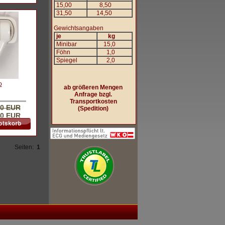
15,00
8,50
31,50
14,50
Gewichtsangaben
je
kg
Minibar
15,0
Föhn
1,0
Spiegel
2,0
o
ab größeren Mengen
Anfrage bzgl.
Transportkosten
00 EUR
(Spedition)
90 EUR
Seiten:
1