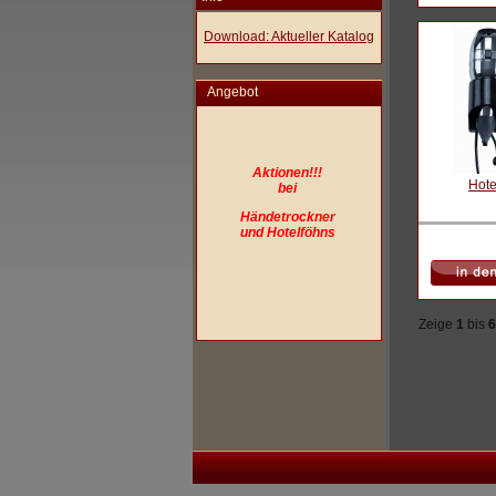
Download: Aktueller Katalog
Angebot
Aktionen!!!
Hote
bei
Händetrockner
und Hotelföhns
Zeige
1
bis
6