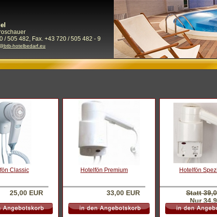
el
Froschauer
0 / 505 482, Fax. +43 720 / 505 482 - 9
e@btb-hotelbedarf.eu
fön Classic
Hotelfön Premium
Hotelfön Spez
25,00 EUR
33,00 EUR
Statt 39,
Nur 34,