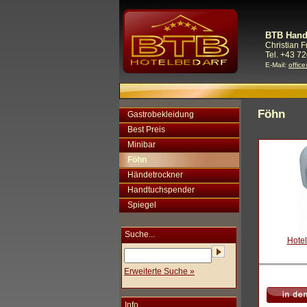
BTB Hand
Christian 
Tel. +43 72
E-Mail:
offic
Föhn
Gastrobekleidung
Best Preis
Minibar
Föhn
Händetrockner
Handtuchspender
Spiegel
Suche...
Hotel
Erweiterte Suche »
Info