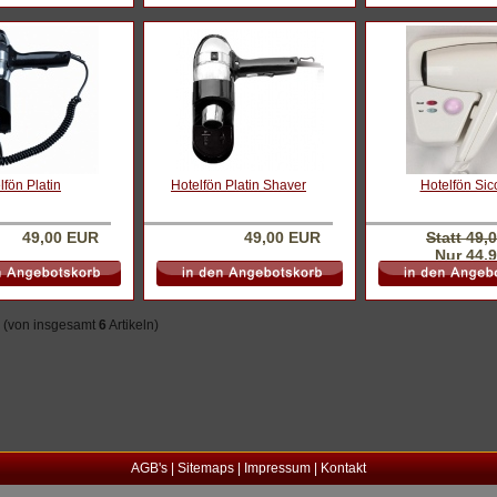
lfön Platin
Hotelfön Platin Shaver
Hotelfön Sic
49,00 EUR
49,00 EUR
Statt 49,
Nur 44,
(von insgesamt
6
Artikeln)
AGB's
|
Sitemaps
|
Impressum
|
Kontakt