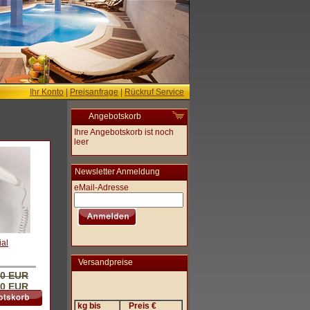
Ihr Konto
|
Preisanfrage
|
Rückruf Service
Angebotskorb
Ihre Angebotskorb ist noch
leer
Newsletter Anmeldung
eMail-Adresse
ial
Versandpreise
00 EUR
90 EUR
kg bis
Preis €