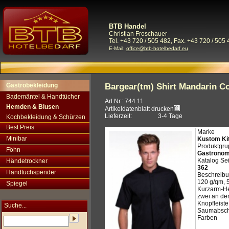
BTB Handel
Christian Froschauer
Tel. +43 720 / 505 482, Fax. +43 720 / 505 
E-Mail:
office@btb-hotelbedarf.eu
Gastrobekleidung
Bargear(tm) Shirt Mandarin Co
Bademäntel & Handtücher
Art.Nr.: 744.11
Hemden & Blusen
Artikeldatenblatt drucken
Lieferzeit:
3-4 Tage
Kochbekleidung & Schürzen
Best Preis
Marke
Minibar
Kustom Ki
Produktgr
Föhn
Gastrono
Katalog Sei
Händetrockner
362
Handtuchspender
Beschreib
120 g/qm, 
Spiegel
Kurzarm-He
zwei an den
Knopfleiste
Suche...
Saumabsch
Farben