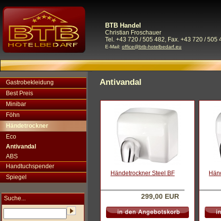
BTB Handel
Christian Froschauer
Tel. +43 720 / 505 482, Fax. +43 720 / 505 
E-Mail:
office@btb-hotelbedarf.eu
Antivandal
Gastrobekleidung
Best Preis
Minibar
Föhn
Händetrockner
Eco
Antivandal
ABS
Handtuchspender
Händetrockner Steel BF
Händ
Spiegel
299,00 EUR
Suche...