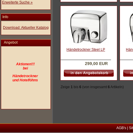
Erweiterte Suche »
Info
Download: Aktueller Katalog
Angebot
Händetrockner Steel LP
Händ
299,00 EUR
Aktionen!!!
bei
Händetrockner
und Hotelföhns
Zeige
1
bis
6
(von insgesamt
6
Artikeln)
AGB's
|
Si