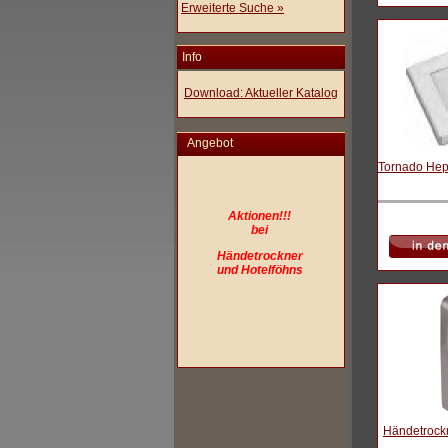
Erweiterte Suche »
Info
Download: Aktueller Katalog
Angebot
Tornado Hepa
Aktionen!!!
bei
Händetrockner
und Hotelföhns
Händetrock