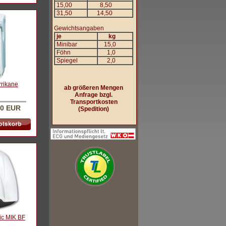
15,00
8,50
31,50
14,50
Gewichtsangaben
je
kg
Minibar
15,0
Föhn
1,0
Spiegel
2,0
rikane
ab größeren Mengen
Anfrage bzgl.
Transportkosten
00 EUR
(Spedition)
ic MIK BF