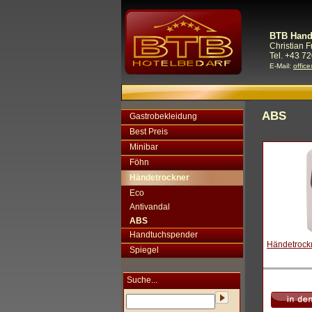
BTB Hand
Christian 
Tel. +43 72
E-Mail:
offic
ABS
Gastrobekleidung
Best Preis
Minibar
Föhn
Händetrockner
Eco
Antivandal
ABS
Handtuchspender
Händetrock
Spiegel
Suche...