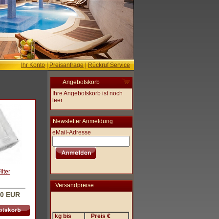
Ihr Konto
|
Preisanfrage
|
Rückruf Service
Angebotskorb
Ihre Angebotskorb ist noch
leer
Newsletter Anmeldung
eMail-Adresse
lter
Versandpreise
00 EUR
kg bis
Preis €