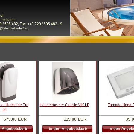
el
Froschauer
0 / 505 482, Fax. +43 720 / 505 482 - 9
e@btb-hotelbedarf.eu
ner Hurrikane Pro
Händetrockner Classic MIK LF
Tornado Hepa Fi
BF
679,00 EUR
119,00 EUR
39,