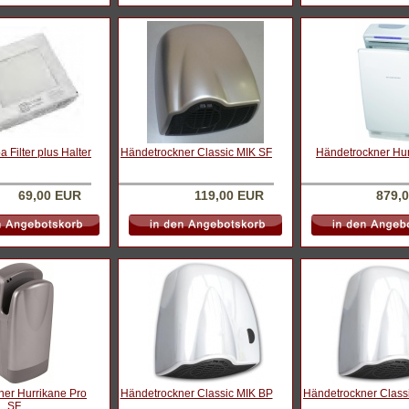
 Filter plus Halter
Händetrockner Classic MIK SF
Händetrockner Hur
69,00 EUR
119,00 EUR
879,
ner Hurrikane Pro
Händetrockner Classic MIK BP
Händetrockner Class
SF