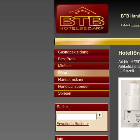
BTB Hand
E-Mail:
offic
Gastrobekleidung
Hotelfön
Best Preis
Art.Nr.: HFS
Minibar
Artikeldaten
Lieferzeit:
Föhn
Händetrockner
Handtuchspender
Spiegel
Suche...
Erweiterte Suche »
Info