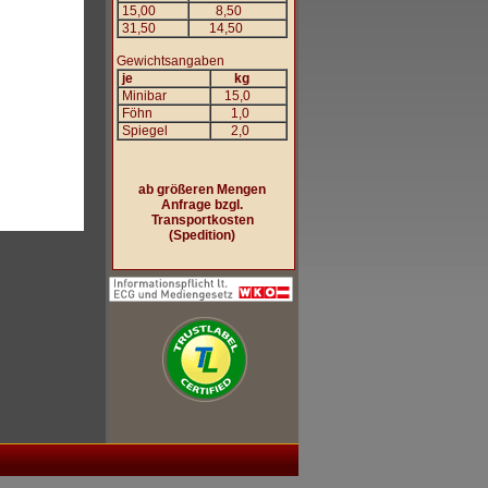
15,00
8,50
31,50
14,50
Gewichtsangaben
je
kg
Minibar
15,0
Föhn
1,0
Spiegel
2,0
ab größeren Mengen
Anfrage bzgl.
Transportkosten
(Spedition)