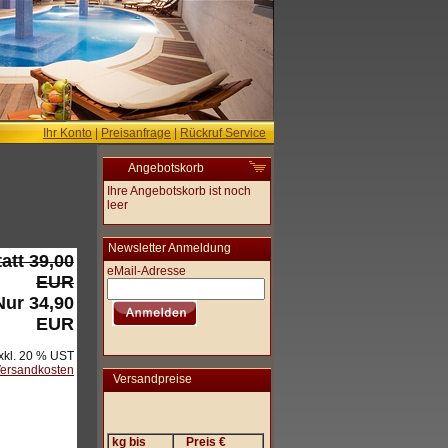
Ihr Konto
|
Preisanfrage
|
Rückruf Service
Angebotskorb
Ihre Angebotskorb ist noch
leer
Newsletter Anmeldung
tatt 39,00
eMail-Adresse
EUR
Nur 34,90
EUR
xkl. 20 % UST
ersandkosten
Versandpreise
kg bis
Preis €