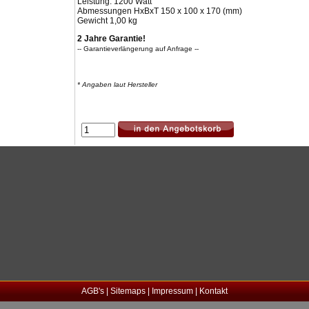
Leistung: 1200 Watt
Abmessungen HxBxT 150 x 100 x 170 (mm)
Gewicht 1,00 kg
2 Jahre Garantie!
-- Garantieverlängerung auf Anfrage --
* Angaben laut Hersteller
AGB's
|
Sitemaps
|
Impressum
|
Kontakt