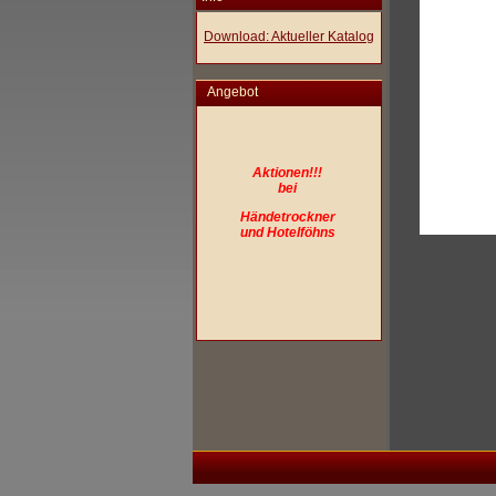
Download: Aktueller Katalog
Angebot
Aktionen!!!
bei
Händetrockner
und Hotelföhns