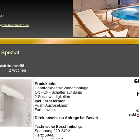
el
e@btb-hotelbedarf.eu
 Spezial
P
blatt drucken
2 Wochen
S
Produktinfo:
Haartrockner mit Wandmontage
ON - OFF Schalter auf Basis
2 Geschwindigkeiten
Inkl. Transformer
Push- Auslöseknopf
Farbe: weiss
e
exkl.
V
Direktanschluss Anfrage bei Bedarf!
Technische Beschreibung:
Spannung:220-240V
Herz: 50/60