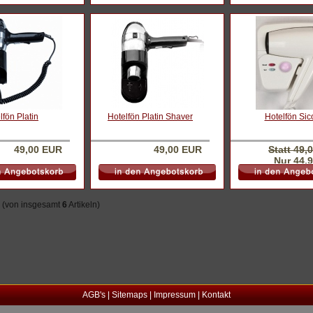
lfön Platin
Hotelfön Platin Shaver
Hotelfön Sic
49,00 EUR
49,00 EUR
Statt 49,
Nur 44,
(von insgesamt
6
Artikeln)
AGB's
|
Sitemaps
|
Impressum
|
Kontakt