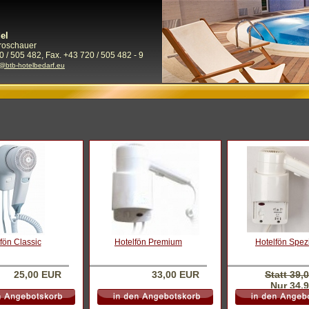
el
Froschauer
0 / 505 482, Fax. +43 720 / 505 482 - 9
e@btb-hotelbedarf.eu
fön Classic
Hotelfön Premium
Hotelfön Spez
25,00 EUR
33,00 EUR
Statt 39,
Nur 34,