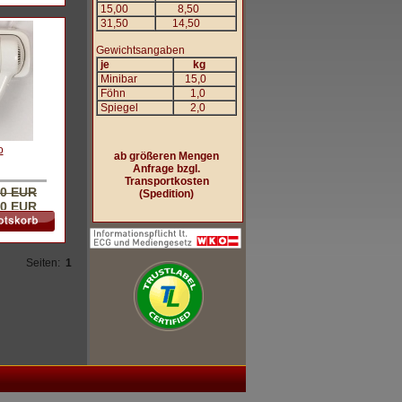
15,00
8,50
31,50
14,50
Gewichtsangaben
je
kg
Minibar
15,0
Föhn
1,0
Spiegel
2,0
o
ab größeren Mengen
Anfrage bzgl.
Transportkosten
00 EUR
(Spedition)
90 EUR
Seiten:
1