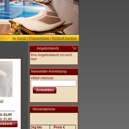
Ihr Konto
|
Preisanfrage
|
Rückruf Service
Angebotskorb
Ihre Angebotskorb ist noch
leer
Newsletter Anmeldung
eMail-Adresse
ial
Versandpreise
00 EUR
90 EUR
kg bis
Preis €