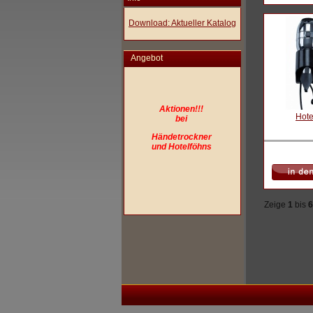
Download: Aktueller Katalog
Angebot
Aktionen!!!
Hote
bei
Händetrockner
und Hotelföhns
Zeige
1
bis
6