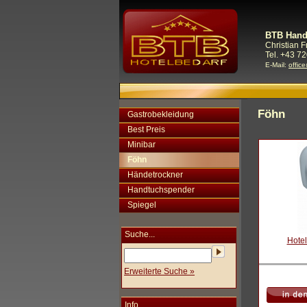
BTB Hand
Christian 
Tel. +43 72
E-Mail:
offic
Föhn
Gastrobekleidung
Best Preis
Minibar
Föhn
Händetrockner
Handtuchspender
Spiegel
Suche...
Hotel
Erweiterte Suche »
Info