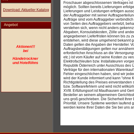
Froschauer abgeschlossenen Vertrages ist
möglich. Sollten bereits Lieferungen erfolge
Download: Aktueller Katalog
Lieferungen und Leistungen erfolgen aussc
der Auftraggeber mit seiner Auftragserteilun
Aufträge sind vom Auftraggeber verbindlich
von Seiten des Auftraggebers verletzt, behal
Angebot
verstehen sich, wenn nicht anders gekennze
Abgaben, Konsulatskosten, Zölle und andere
angegebenen Lieferfristen können bis zu zw
entstehen, wird diese umgehend bekannt g
Daten gelten die Angaben der Hersteller.
Aktionen!!!
Auftragsbestätigungen gelten nur annähern
bei
erforderlicher Anschluss an die Versorgun
etc.) ist vom Käufer auf seine Kosten zu ve
Händetrockner
Elektrofachleuten bzw. Installateuren vorg
und Hotelföhns
Republik Österreich unter Ausschluss des
Verträge für den internationalen Warenkauf 
Fehler eingeschlichen haben, sind wir jeder
wird der Kunde informiert und kann "ohne Ko
Richtigstellung des Preises einverstanden 
bzw. Softwarefehlern und wird nicht willkü
XVIII. Erfüllungsort ist Mauthausen und Geri
Besteller an seinem allgemeinen Gerichts
uns groß geschrieben. Die Sicherheit Ihrer
Priorität. Unsere Systeme werden laufend g
werden keine Ihrer Daten die Sie bei uns 