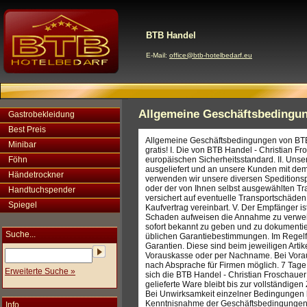
BTB Handel
E-Mail:
office@btb-hotelbedarf.eu
Allgemeine Geschäftsbedingu
Gastrobekleidung
Best Preis
Allgemeine Geschäftsbedingungen von BTB
Minibar
gratis! I. Die von BTB Handel - Christian
Föhn
europäischen Sicherheitsstandard. II. Uns
ausgeliefert und an unsere Kunden mit de
Händetrockner
verwenden wir unsere diversen Speditionsp
oder der von Ihnen selbst ausgewählten Tra
Handtuchspender
versichert auf eventuelle Transportschäden
Spiegel
Kaufvertrag vereinbart. V. Der Empfänger is
Schaden aufweisen die Annahme zu verweige
sofort bekannt zu geben und zu dokumentier
Suche...
üblichen Garantiebestimmungen. Im Regelfa
Garantien. Diese sind beim jeweiligen Arti
Vorauskasse oder per Nachname. Bei Vorau
nach Absprache für Firmen möglich. 7 Tage 
Erweiterte Suche »
sich die BTB Handel - Christian Froschauer
gelieferte Ware bleibt bis zur vollständige
Bei Unwirksamkeit einzelner Bedingungen b
Kenntnisnahme der Geschäftsbedingungen is
Info