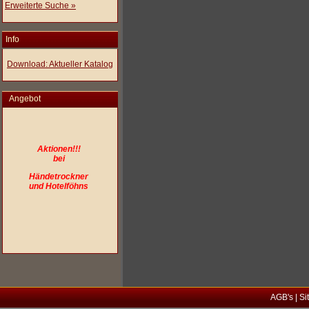
Erweiterte Suche »
Info
Download: Aktueller Katalog
Angebot
Aktionen!!!
bei
Händetrockner
und Hotelföhns
AGB's
|
Si