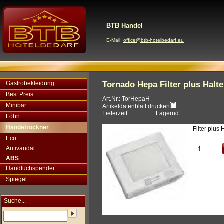
BTB Handel
E-Mail:
office@btb-hotelbedarf.eu
Gastrobekleidung
Tornado Hepa Filter plus Halte
Best Preis
Art.Nr.: TorHepaH
Minibar
Artikeldatenblatt drucken
Lieferzeit:
Lagernd
Föhn
Händetrockner
Filter plus 
Eco
Antivandal
ABS
Handtuchspender
Spiegel
Suche...